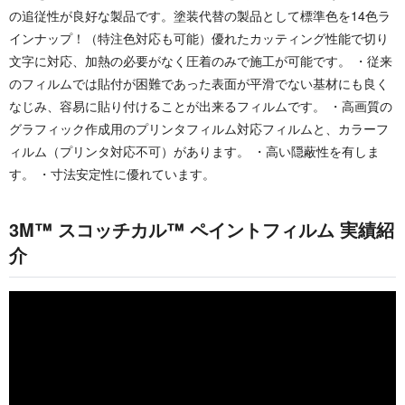
の追従性が良好な製品です。塗装代替の製品として標準色を14色ラ
インナップ！（特注色対応も可能）優れたカッティング性能で切り
文字に対応、加熱の必要がなく圧着のみで施工が可能です。 ・従来
のフィルムでは貼付が困難であった表面が平滑でない基材にも良く
なじみ、容易に貼り付けることが出来るフィルムです。 ・高画質の
グラフィック作成用のプリンタフィルム対応フィルムと、カラーフ
ィルム（プリンタ対応不可）があります。 ・高い隠蔽性を有しま
す。 ・寸法安定性に優れています。
3M™ スコッチカル™ ペイントフィルム 実績紹
介