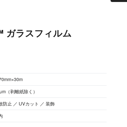
ラ™ ガラスフィルム
70mm×30m
8μm（剥離紙除く）
散防止 ／ UVカット ／ 装飾
内