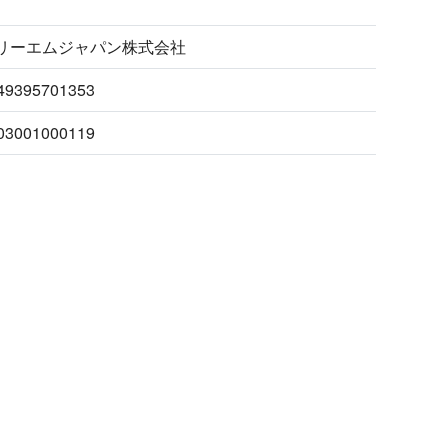
リーエムジャパン株式会社
49395701353
03001000119