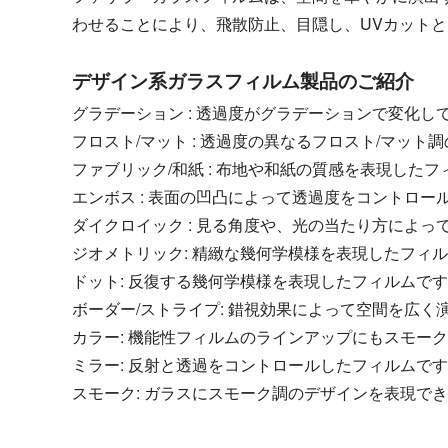
わせることにより、飛散防止、目隠し、UVカット
デザイン系ガラスフィルム製品のご紹介
グラデーション : 透過度がグラデーションで変化
フロスト/マット : 透過度の異なるフロスト/マッ
ファブリック/和紙 : 布地や和紙の質感を表現し
エンボス : 表面の凹凸によって透過度をコントロ
ダイクロイック : 見る角度や、光の当たり方によ
ジオメトリック: 精緻な幾何学模様を表現したフィ
ドット: 反復する幾何学模様を表現したフィルムで
ボーダー/ストライプ: 錯視効果によって空間を広
カラー: 機能性フィルムのラインアップにもスモー
ミラー: 反射と透過をコントロールしたフィルムで
スモーク: ガラスにスモーク調のデザインを表現で