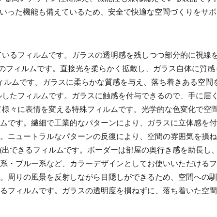
といった機能も備えているため、安全で快適な空間づくりをサ
しているフィルムです。ガラスの透明感を残しつつ部分的に視線
ト調のフィルムです。直接光を柔らかく拡散し、ガラス自体に質
たフィルムです。ガラスに柔らかな質感を与え、落ち着きある空間
ールしたフィルムです。ガラスに触感を付与できるので、手に届
って様々に表情を変える特殊フィルムです。光学的な色変化で空
ルムです。繊細で工業的なパターンにより、ガラスに立体感を
す。ニュートラルなパターンの反復により、空間の雰囲気を損
く演出できるフィルムです。ボーダーは部屋の奥行き感を助長し
ク系・ブルー系など、カラーデザインとしてお使いいただける
す。周りの風景を反射しながら目隠しができるため、空間への
きるフィルムです。ガラスの透明度を損ねずに、落ち着いた空