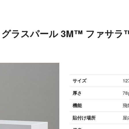
ットグラスパール 3M™ ファサ
サイズ
12
厚さ
7
機能
飛
貼付け場所
屋