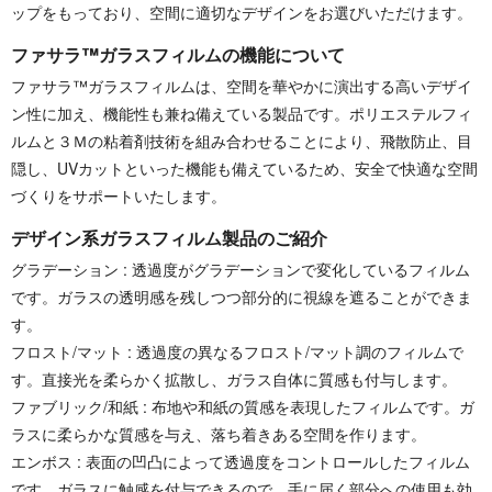
ップをもっており、空間に適切なデザインをお選びいただけます。
ファサラ™ガラスフィルムの機能について
ファサラ™ガラスフィルムは、空間を華やかに演出する高いデザイ
ン性に加え、機能性も兼ね備えている製品です。ポリエステルフィ
ルムと３Ｍの粘着剤技術を組み合わせることにより、飛散防止、目
隠し、UVカットといった機能も備えているため、安全で快適な空間
づくりをサポートいたします。
デザイン系ガラスフィルム製品のご紹介
グラデーション : 透過度がグラデーションで変化しているフィルム
です。ガラスの透明感を残しつつ部分的に視線を遮ることができま
す。
フロスト/マット : 透過度の異なるフロスト/マット調のフィルムで
す。直接光を柔らかく拡散し、ガラス自体に質感も付与します。
ファブリック/和紙 : 布地や和紙の質感を表現したフィルムです。ガ
ラスに柔らかな質感を与え、落ち着きある空間を作ります。
エンボス : 表面の凹凸によって透過度をコントロールしたフィルム
です。ガラスに触感を付与できるので、手に届く部分への使用も効