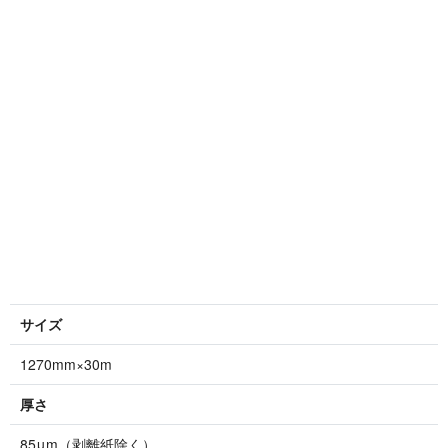
サイズ
1270mm×30m
厚さ
85μm（剥離紙除く）