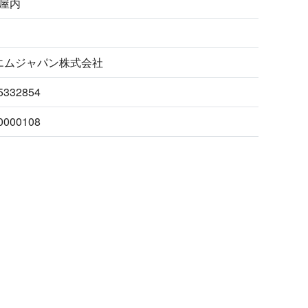
 屋内
エムジャパン株式会社
5332854
0000108