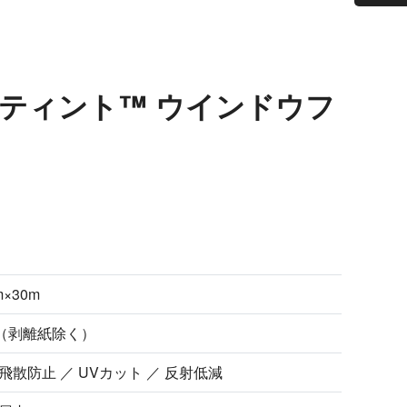
コッチティント™ ウインドウフ
m×30m
m（剥離紙除く）
 飛散防止 ／ UVカット ／ 反射低減