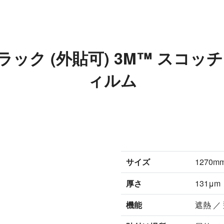
ブラック (外貼可) 3M™ ス
ィルム
サイズ
1270m
厚さ
131μ
機能
遮熱 ／