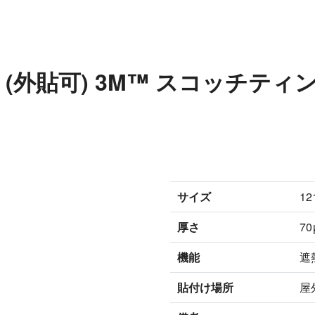
15X (外貼可) 3M™ スコッチ
サイズ
12
厚さ
7
機能
遮
貼付け場所
屋