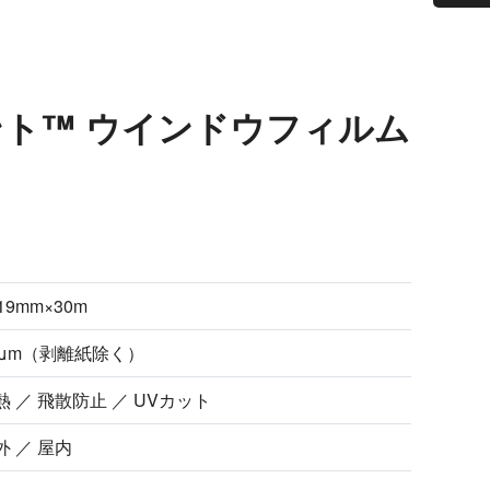
ティント™ ウインドウフィルム
19mm×30m
0μm（剥離紙除く）
熱 ／ 飛散防止 ／ UVカット
外 ／ 屋内