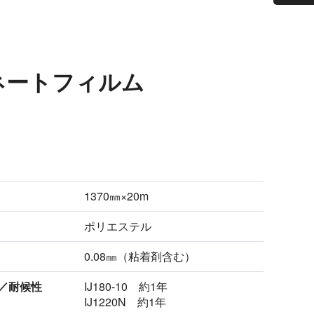
ミネートフィルム
1370㎜×20m
ポリエステル
0.08㎜（粘着剤含む）
／耐候性
IJ180-10 約1年
IJ1220N 約1年