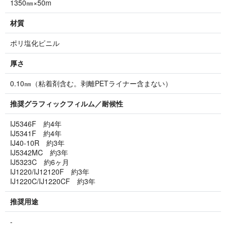
1350㎜×50m
材質
ポリ塩化ビニル
厚さ
0.10㎜（粘着剤含む。剥離PETライナー含まない）
推奨グラフィックフィルム／耐候性
IJ5346F 約4年
IJ5341F 約4年
IJ40-10R 約3年
IJ5342MC 約3年
IJ5323C 約6ヶ月
IJ1220/IJ12120F 約3年
IJ1220C/IJ1220CF 約3年
推奨用途
-