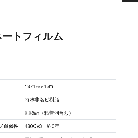
ミネートフィルム
1371㎜×45m
特殊非塩ビ樹脂
0.08㎜（粘着剤含む）
／耐候性
480Cv3 約3年