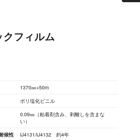
ィックフィルム
1370㎜×50m
ポリ塩化ビニル
0.09㎜（粘着剤含み、剥離しを含まな
い）
耐候性
IJ4131/IJ4132 約4年