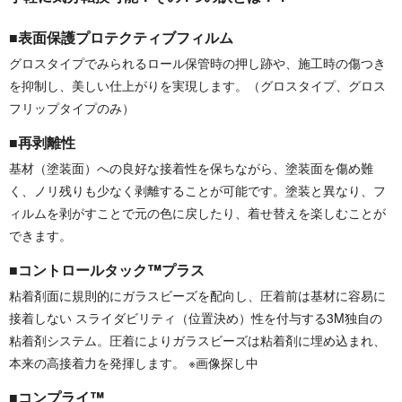
■表面保護プロテクティブフィルム
グロスタイプでみられるロール保管時の押し跡や、施工時の傷つき
を抑制し、美しい仕上がりを実現します。（グロスタイプ、グロス
フリップタイプのみ）
■再剥離性
基材（塗装面）への良好な接着性を保ちながら、塗装面を傷め難
く、ノリ残りも少なく剥離することが可能です。塗装と異なり、フ
ィルムを剥がすことで元の色に戻したり、着せ替えを楽しむことが
できます。
■コントロールタック™プラス
粘着剤面に規則的にガラスビーズを配向し、圧着前は基材に容易に
接着しない スライダビリティ（位置決め）性を付与する3M独自の
粘着剤システム。圧着によりガラスビーズは粘着剤に埋め込まれ、
本来の高接着力を発揮します。 ※画像探し中
■コンプライ™