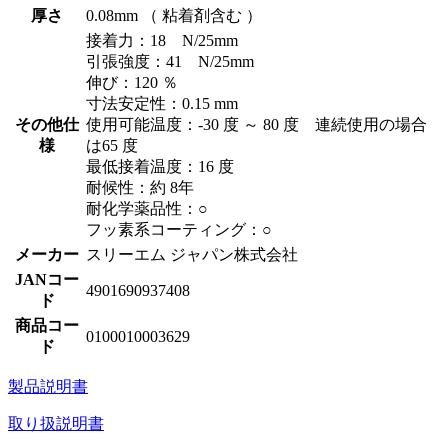
厚さ
0.08mm （ 粘着剤含む ）
接着力：18 N/25mm
引張強度：41 N/25mm
伸び：120 ％
寸法安定性：0.15 mm
その他仕
使用可能温度：-30 度 ～ 80 度 連続使用の場合
様
は65 度
最低接着温度：16 度
耐候性：約 8年
耐化学薬品性：○
フッ素系コーティング：○
メーカー
スリーエム ジャパン株式会社
JANコー
4901690937408
ド
商品コー
0100010003629
ド
製品説明書
取り扱説明書