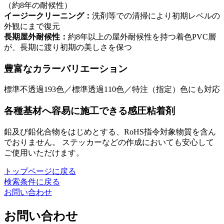
（約8年の耐候性）
イージークリーニング：
洗剤等での清掃により初期レベルの
外観にまで復元
長期屋外耐候性：
約8年以上の屋外耐候性を持つ着色PVC層
が、長期に渡り初期の美しさを保つ
豊富なカラーバリエーション
標準不透過193色／標準透過110色／特注（指定）色にも対応
各種基材へ容易に施工できる感圧粘着剤
鉛及び鉛化合物をはじめとする、RoHS指令対象物質を含ん
でおりません。 ステッカーなどの作成においても安心して
ご使用いただけます。
トップページに戻る
検索条件に戻る
お問い合わせ
お問い合わせ