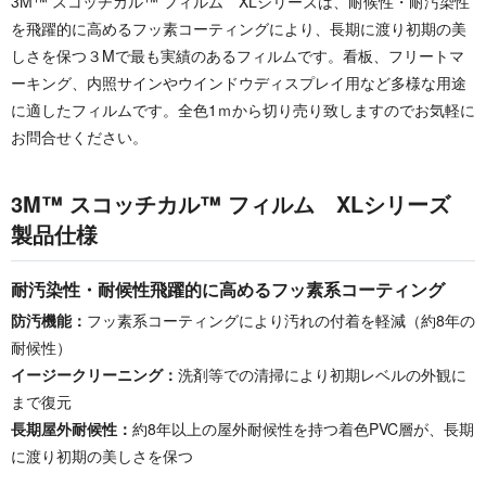
3M™ スコッチカル™ フィルム XLシリーズは、耐候性・耐汚染性
を飛躍的に高めるフッ素コーティングにより、長期に渡り初期の美
しさを保つ３Mで最も実績のあるフィルムです。看板、フリートマ
ーキング、内照サインやウインドウディスプレイ用など多様な用途
に適したフィルムです。全色1ｍから切り売り致しますのでお気軽に
お問合せください。
3M™ スコッチカル™ フィルム XLシリーズ
製品仕様
耐汚染性・耐候性飛躍的に高めるフッ素系コーティング
防汚機能：
フッ素系コーティングにより汚れの付着を軽減（約8年の
耐候性）
イージークリーニング：
洗剤等での清掃により初期レベルの外観に
まで復元
長期屋外耐候性：
約8年以上の屋外耐候性を持つ着色PVC層が、長期
に渡り初期の美しさを保つ