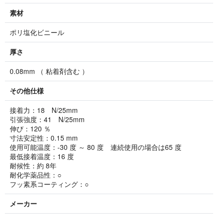
素材
ポリ塩化ビニール
厚さ
0.08mm （ 粘着剤含む ）
その他仕様
接着力：18 N/25mm
引張強度：41 N/25mm
伸び：120 ％
寸法安定性：0.15 mm
使用可能温度：-30 度 ～ 80 度 連続使用の場合は65 度
最低接着温度：16 度
耐候性：約 8年
耐化学薬品性：○
フッ素系コーティング：○
メーカー