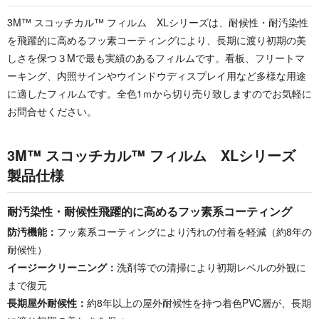
3M™ スコッチカル™ フィルム XLシリーズは、耐候性・耐汚染性
を飛躍的に高めるフッ素コーティングにより、長期に渡り初期の美
しさを保つ３Mで最も実績のあるフィルムです。看板、フリートマ
ーキング、内照サインやウインドウディスプレイ用など多様な用途
に適したフィルムです。全色1ｍから切り売り致しますのでお気軽に
お問合せください。
3M™ スコッチカル™ フィルム XLシリーズ
製品仕様
耐汚染性・耐候性飛躍的に高めるフッ素系コーティング
防汚機能：
フッ素系コーティングにより汚れの付着を軽減（約8年の
耐候性）
イージークリーニング：
洗剤等での清掃により初期レベルの外観に
まで復元
長期屋外耐候性：
約8年以上の屋外耐候性を持つ着色PVC層が、長期