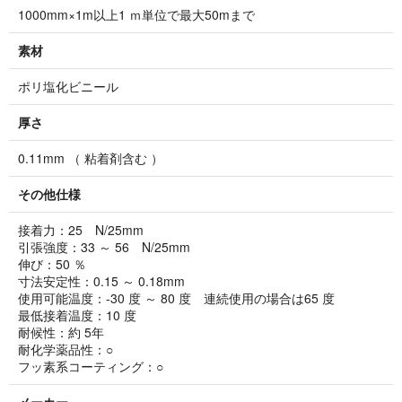
1000mm×1m以上1 ｍ単位で最大50mまで
素材
ポリ塩化ビニール
厚さ
0.11mm （ 粘着剤含む ）
その他仕様
接着力：25 N/25mm
引張強度：33 ～ 56 N/25mm
伸び：50 ％
寸法安定性：0.15 ～ 0.18mm
使用可能温度：-30 度 ～ 80 度 連続使用の場合は65 度
最低接着温度：10 度
耐候性：約 5年
耐化学薬品性：○
フッ素系コーティング：○