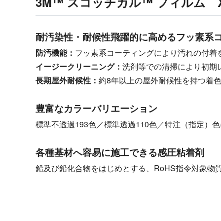
3M™ スコッチカル™ フィルム 
耐汚染性・耐候性飛躍的に高めるフッ素系
防汚機能：
フッ素系コーティングにより汚れの付着
イージークリーニング：
洗剤等での清掃により初期
長期屋外耐候性：
約8年以上の屋外耐候性を持つ着色
豊富なカラーバリエーション
標準不透過193色／標準透過110色／特注（指定）
各種基材へ容易に施工できる感圧粘着剤
鉛及び鉛化合物をはじめとする、RoHS指令対象物