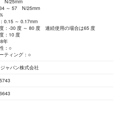
 N/25mm
 ～ 57 N/25mm
 ％
.15 ～ 0.17mm
：-30 度 ～ 80 度 連続使用の場合は65 度
：10 度
8年
性：○
ーティング：○
 ジャパン株式会社
5743
6643