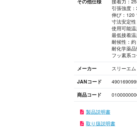
その他仕様
接着力：25
引張強度：34
伸び：120
寸法安定性：0
使用可能温度
最低接着温度
耐候性：約 
耐化学薬品
フッ素系コ
メーカー
スリーエム
JANコード
490169099
商品コード
010000000
製品説明書
取り扱説明書