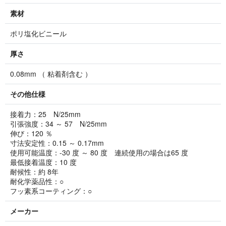
素材
ポリ塩化ビニール
厚さ
0.08mm （ 粘着剤含む ）
その他仕様
接着力：25 N/25mm
引張強度：34 ～ 57 N/25mm
伸び：120 ％
寸法安定性：0.15 ～ 0.17mm
使用可能温度：-30 度 ～ 80 度 連続使用の場合は65 度
最低接着温度：10 度
耐候性：約 8年
耐化学薬品性：○
フッ素系コーティング：○
メーカー