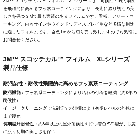
3M™ スコッチカル™ フィルム XLシリーズは、耐候性・耐汚染性
を飛躍的に高めるフッ素コーティングにより、長期に渡り初期の美
しさを保つ３Mで最も実績のあるフィルムです。看板、フリートマ
ーキング、内照サインやウインドウディスプレイ用など多様な用途
に適したフィルムです。全色1ｍから切り売り致しますのでお気軽に
お問合せください。
3M™ スコッチカル™ フィルム XLシリーズ
製品仕様
耐汚染性・耐候性飛躍的に高めるフッ素系コーティング
防汚機能：
フッ素系コーティングにより汚れの付着を軽減（約8年の
耐候性）
イージークリーニング：
洗剤等での清掃により初期レベルの外観に
まで復元
長期屋外耐候性：
約8年以上の屋外耐候性を持つ着色PVC層が、長期
に渡り初期の美しさを保つ