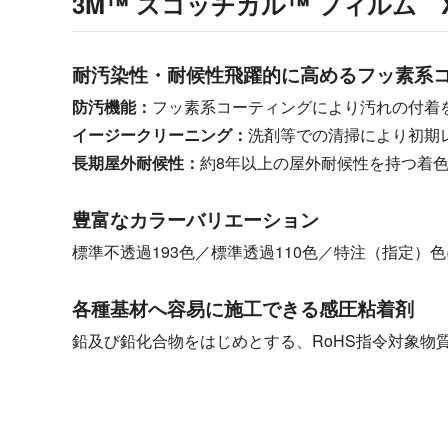
3M™ スコッチカル™ フィルム 
耐汚染性・耐候性飛躍的に高めるフッ素系
防汚機能：
フッ素系コーティングにより汚れの付着
イージークリーニング：
洗剤等での清掃により初期
長期屋外耐候性：
約8年以上の屋外耐候性を持つ着色
豊富なカラーバリエーション
標準不透過193色／標準透過110色／特注（指定）
各種基材へ容易に施工できる感圧粘着剤
鉛及び鉛化合物をはじめとする、RoHS指令対象物