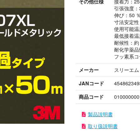
その他仕様
接着力：25
引張強度：33
伸び：50 
寸法安定性：0
使用可能温度
最低接着温度
耐候性：約 
耐化学薬品
フッ素系コ
メーカー
スリーエム
JANコード
454862349
商品コード
010000000
製品説明書
取り扱説明書