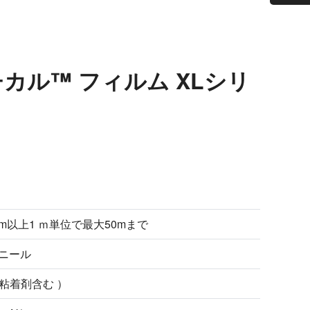
チカル™ フィルム XLシリ
×1m以上1 ｍ単位で最大50mまで
ニール
（ 粘着剤含む ）