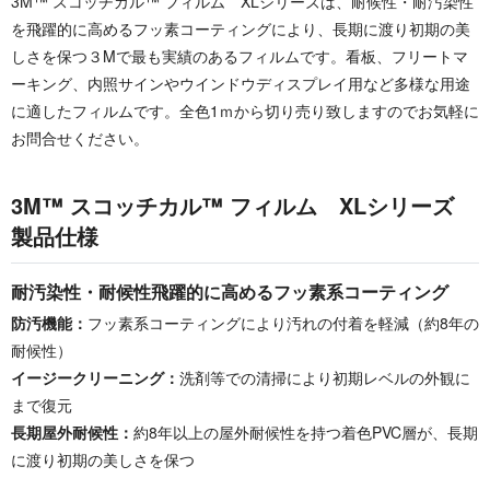
3M™ スコッチカル™ フィルム XLシリーズは、耐候性・耐汚染性
を飛躍的に高めるフッ素コーティングにより、長期に渡り初期の美
しさを保つ３Mで最も実績のあるフィルムです。看板、フリートマ
ーキング、内照サインやウインドウディスプレイ用など多様な用途
に適したフィルムです。全色1ｍから切り売り致しますのでお気軽に
お問合せください。
3M™ スコッチカル™ フィルム XLシリーズ
製品仕様
耐汚染性・耐候性飛躍的に高めるフッ素系コーティング
防汚機能：
フッ素系コーティングにより汚れの付着を軽減（約8年の
耐候性）
イージークリーニング：
洗剤等での清掃により初期レベルの外観に
まで復元
長期屋外耐候性：
約8年以上の屋外耐候性を持つ着色PVC層が、長期
に渡り初期の美しさを保つ