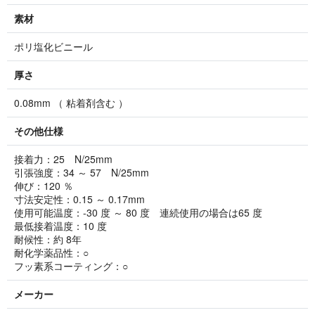
素材
ポリ塩化ビニール
厚さ
0.08mm （ 粘着剤含む ）
その他仕様
接着力：25 N/25mm
引張強度：34 ～ 57 N/25mm
伸び：120 ％
寸法安定性：0.15 ～ 0.17mm
使用可能温度：-30 度 ～ 80 度 連続使用の場合は65 度
最低接着温度：10 度
耐候性：約 8年
耐化学薬品性：○
フッ素系コーティング：○
メーカー