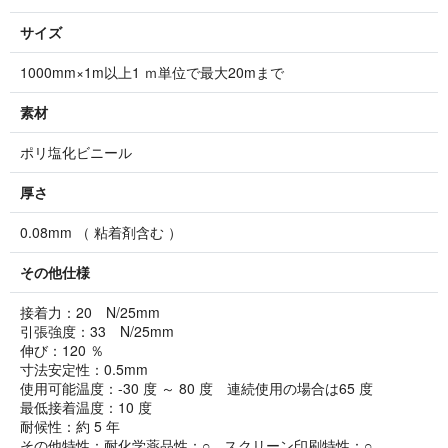
サイズ
1000mm×1m以上1 ｍ単位で最大20mまで
素材
ポリ塩化ビニール
厚さ
0.08mm （ 粘着剤含む ）
その他仕様
接着力：20 N/25mm
引張強度：33 N/25mm
伸び：120 ％
寸法安定性：0.5mm
使用可能温度：-30 度 ～ 80 度 連続使用の場合は65 度
最低接着温度：10 度
耐候性：約 5 年
その他特性：耐化学薬品性：○ スクリーン印刷特性：○