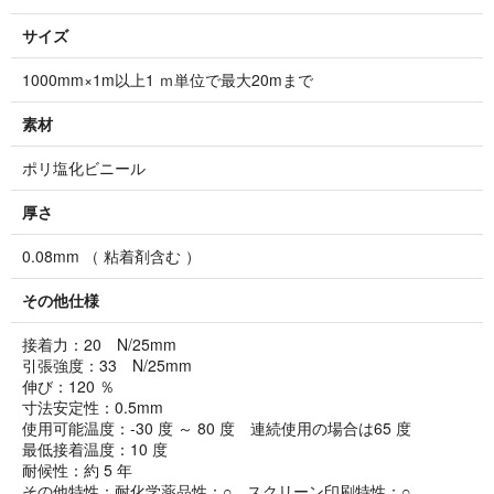
サイズ
1000mm×1m以上1 ｍ単位で最大20mまで
素材
ポリ塩化ビニール
厚さ
0.08mm （ 粘着剤含む ）
その他仕様
接着力：20 N/25mm
引張強度：33 N/25mm
伸び：120 ％
寸法安定性：0.5mm
使用可能温度：-30 度 ～ 80 度 連続使用の場合は65 度
最低接着温度：10 度
耐候性：約 5 年
その他特性：耐化学薬品性：○ スクリーン印刷特性：○