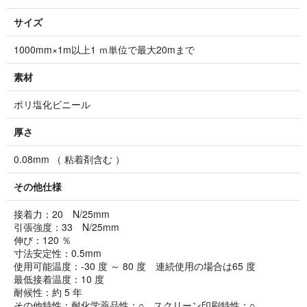
サイズ
1000mm×1m以上1 ｍ単位で最大20mまで
素材
ポリ塩化ビニール
厚さ
0.08mm （ 粘着剤含む ）
その他仕様
接着力：20 N/25mm
引張強度：33 N/25mm
伸び：120 ％
寸法安定性：0.5mm
使用可能温度：-30 度 ～ 80 度 連続使用の場合は65 度
最低接着温度：10 度
耐候性：約 5 年
その他特性：耐化学薬品性：○ スクリーン印刷特性：○