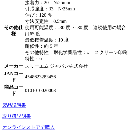
接着力：20 N/25mm
引張強度：33 N/25mm
伸び：120 ％
寸法安定性：0.5mm
その他仕
使用可能温度：-30 度 ～ 80 度 連続使用の場合
様
は65 度
最低接着温度：10 度
耐候性：約 5 年
その他特性：耐化学薬品性：○ スクリーン印刷
特性：○
メーカー
スリーエム ジャパン株式会社
JANコー
4548623283456
ド
商品コー
0101010020003
ド
製品説明書
取り扱説明書
オンラインストアで購入