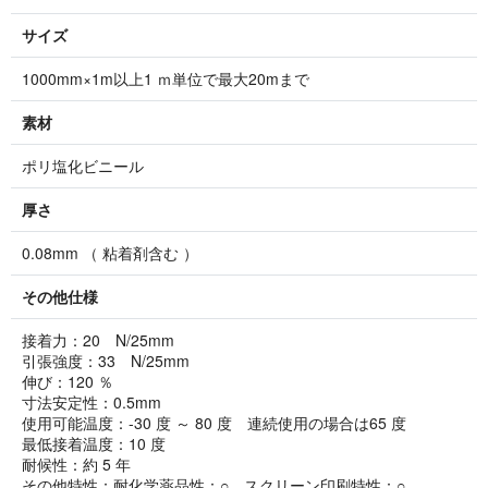
サイズ
1000mm×1m以上1 ｍ単位で最大20mまで
素材
ポリ塩化ビニール
厚さ
0.08mm （ 粘着剤含む ）
その他仕様
接着力：20 N/25mm
引張強度：33 N/25mm
伸び：120 ％
寸法安定性：0.5mm
使用可能温度：-30 度 ～ 80 度 連続使用の場合は65 度
最低接着温度：10 度
耐候性：約 5 年
その他特性：耐化学薬品性：○ スクリーン印刷特性：○