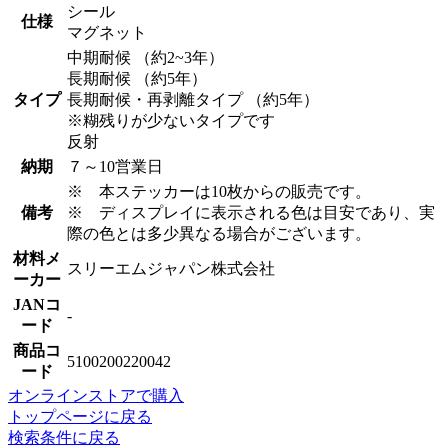
シール
仕様
マグネット
中期耐候 （約2~3年）
長期耐候 （約5年）
タイプ
長期耐候・再剥離タイプ （約5年）
※糊残りが少ないタイプです
反射
納期
７～10営業日
※ 本ステッカーは10枚からの販売です。
備考
※ ディスプレイに表示される色は目安であり、実
際の色とは多少異なる場合がございます。
材料メ
スリーエムジャパン株式会社
ーカー
JANコ
-
ード
商品コ
5100200220042
ード
オンラインストアで購入
トップページに戻る
検索条件に戻る