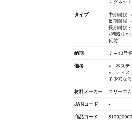
マグネット
タイプ
中期耐候 （
長期耐候 
長期耐候・
※糊残りが
反射
納期
７～10営
備考
※ 本ステ
※ ディス
多少異なる
材料メーカー
スリーエム
JANコード
-
商品コード
51002000