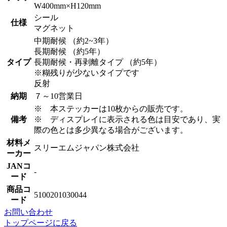
W400mm×H120mm
シール
仕様
マグネット
中期耐候 （約2~3年）
長期耐候 （約5年）
タイプ
長期耐候・再剥離タイプ （約5年）
※糊残りが少ないタイプです
反射
納期
７～10営業日
※ 本ステッカーは10枚からの販売です。
備考
※ ディスプレイに表示される色は目安であり、実
際の色とは多少異なる場合がございます。
材料メ
スリーエムジャパン株式会社
ーカー
JANコ
-
ード
商品コ
5100201030044
ード
お問い合わせ
トップページに戻る