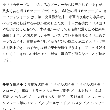
滑り止めテープは、いろいろなメーカーから販売されていますが、
数多くある滑り止めテープの中でも、3M 社の滑り止めテープ ＝ セ
ーフティウォーク は、第二次世界大戦中に米軍潜水艦から水兵がす
べって海に転落する事故が続発したため、米軍の要請により米国３
M社が開発したもので、水や油がかかっても確実な滑り止め効果を
発揮します。米国の厳しい基準もパスしている高性能な滑り止めテ
ープなんです。裏紙を剥がして貼るだけの簡単な施工でスリップ事
故を防止でき、わずかな経費で安全が確保できます。又、のり残り
しにくく、きれいに剥がせて、補修・再施工が簡単なところが特徴
です。
◆主な用途◆ シマ鋼板の階段 ／ タイルの階段 ／ タイルの階段 ／
スロープ ／ 車両、トラックのステップ部分 ／ 水まわり、食堂、
厨房 ／ 出入口付近 ／ 人通りの多い箇所 ／ 遊戯施設、アスレチッ
クマシーン等のステップ ／ プールサイド ／ バスタブ ／ シャワー
ルーム等